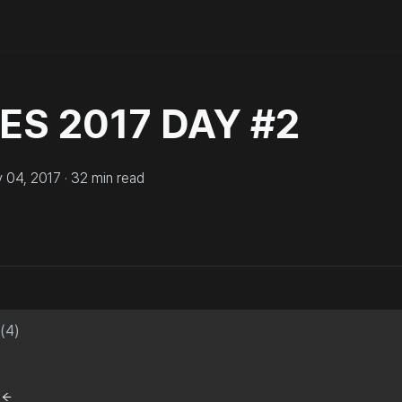
ES 2017 DAY #2
y 04, 2017
·
32
min read
(
4
)