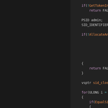
if
(
!
GetTokenI
return
 FA
	PSID admin
;
	SID_IDENTIFIE
if
(
!
AllocateA
{
return
 FA
}
	vsptr 
sid_clo
for
(
ULONG i 
=
{
if
(
EqualS
{