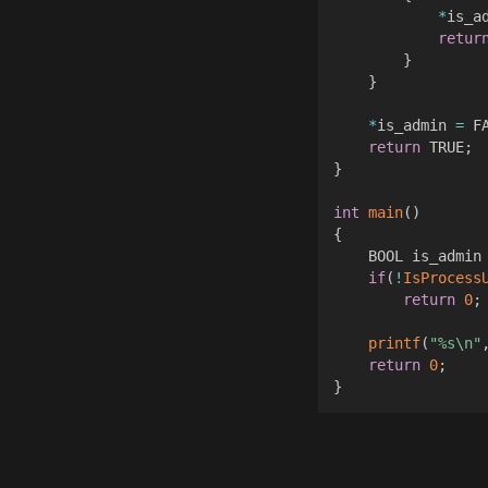
*
is_a
retur
}
}
*
is_admin 
=
 F
return
 TRUE
;
}
int
main
(
)
{
	BOOL is_admin
if
(
!
IsProcess
return
0
;
printf
(
"%s\n"
return
0
;
}