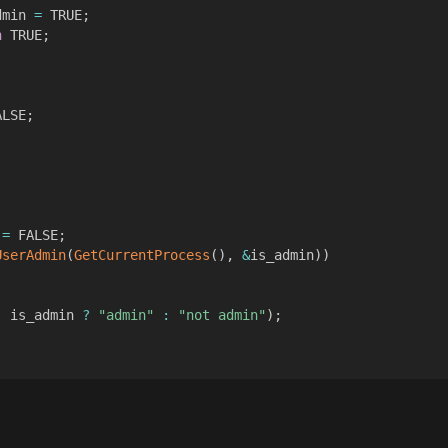
dmin 
=
 TRUE
;
n
 TRUE
;
ALSE
;
 
=
 FALSE
;
UserAdmin
(
GetCurrentProcess
(
)
,
&
is_admin
)
)
,
 is_admin 
?
"admin"
:
"not admin"
)
;