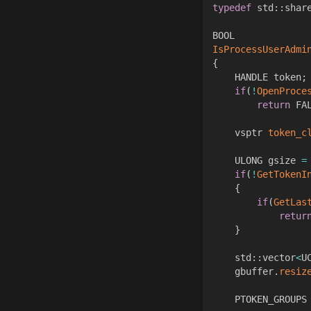
typedef
 std
::
shar
IsProcessUserAdmi
{
	HANDLE token
;
if
(
!
OpenProce
return
 FA
	vsptr 
token_c
	ULONG gsize 
=
if
(
!
GetTokenI
{
if
(
GetLas
retur
}
	std
::
vector
<
U
	gbuffer
.
resiz
	PTOKEN_GROUPS