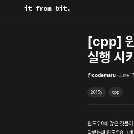
it from bit.
[cpp]
실행 시
@
codemaru
·
June 17
2015y
cpp
윈도우8에 많은 것들이 
일했는데 윈도우8 그게