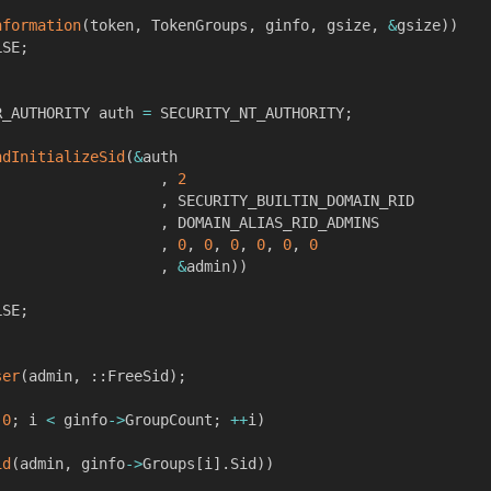
nformation
(
token
,
 TokenGroups
,
 ginfo
,
 gsize
,
&
gsize
)
)
LSE
;
R_AUTHORITY auth 
=
 SECURITY_NT_AUTHORITY
;
ndInitializeSid
(
&
auth

,
2
,
 SECURITY_BUILTIN_DOMAIN_RID

,
 DOMAIN_ALIAS_RID_ADMINS

,
0
,
0
,
0
,
0
,
0
,
0
,
&
admin
)
)
LSE
;
ser
(
admin
,
::
FreeSid
)
;
0
;
 i 
<
 ginfo
->
GroupCount
;
++
i
)
id
(
admin
,
 ginfo
->
Groups
[
i
]
.
Sid
)
)