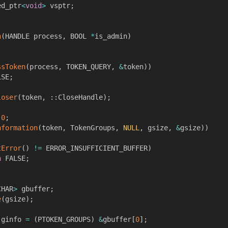
ed_ptr
<
void
>
 vsptr
;
n
(
HANDLE process
,
 BOOL 
*
is_admin
)
ssToken
(
process
,
 TOKEN_QUERY
,
&
token
)
)
LSE
;
loser
(
token
,
::
CloseHandle
)
;
0
;
nformation
(
token
,
 TokenGroups
,
NULL
,
 gsize
,
&
gsize
)
)
tError
(
)
!=
 ERROR_INSUFFICIENT_BUFFER
)
n
 FALSE
;
CHAR
>
 gbuffer
;
e
(
gsize
)
;
 ginfo 
=
(
PTOKEN_GROUPS
)
&
gbuffer
[
0
]
;