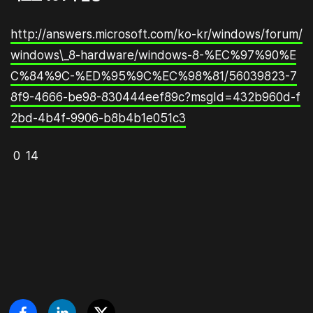
http://answers.microsoft.com/ko-kr/windows/forum/
windows\_8-hardware/windows-8-%EC%97%90%E
C%84%9C-%ED%95%9C%EC%98%81/56039823-7
8f9-4666-be98-830444eef89c?msgId=432b960d-f
2bd-4b4f-9906-b8b4b1e051c3
0 14