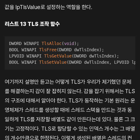
값을 lpTlsValue로 설정하는 역할을 한다.
리스트 13 TLS 조작 함수
DWORD WINAPI 
TlsAlloc
(
void
)
;
BOOL WINAPI 
TlsFree
(
DWORD dwTlsIndex
)
;
LPVOID WINAPI 
TlsGetValue
(
DWORD dwTlsIndex
)
;
BOOL WINAPI 
TlsSetValue
(
DWORD dwTlsIndex
,
 LPVOID lpT
여기까지 설명만 듣고는 어떻게 TLS가 우리가 제기했던 문제
를 해결하는지 감이 잘 잡히지 않는다. 감을 잡기 위해서는 TLS
의 구조에 대해서 알아야 한다. TLS가 동작하는 기본 원리는 운
영체제가 스레드를 생성할 때에 스레드 스택을 만드는 것과 동
일하게 TLS를 저장할 배열도 같이 만든다는데 있다. 물론 그 크
기는 고정적이다. TLS로 할당할 수 있는 인덱스 개수는 그 배열
의 개수만큼으로 한정된다. 이렇게 생성된 배열은 스레드의 컨