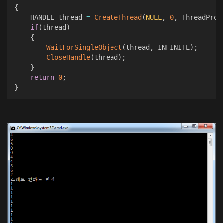
{
    HANDLE thread 
=
CreateThread
(
NULL
,
0
,
 ThreadProc
if
(
thread
)
{
WaitForSingleObject
(
thread
,
 INFINITE
)
;
CloseHandle
(
thread
)
;
}
return
0
;
}