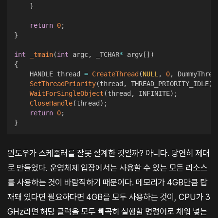
}
return
0
;
}
int
_tmain
(
int
 argc
,
 _TCHAR
*
 argv
[
]
)
{
    HANDLE thread 
=
CreateThread
(
NULL
,
0
,
 DummyThrea
SetThreadPriority
(
thread
,
 THREAD_PRIORITY_IDLE
)
;
WaitForSingleObject
(
thread
,
 INFINITE
)
;
CloseHandle
(
thread
)
;
return
0
;
}
윈도우가 스케줄러를 잘못 설계한 것일까? 아니다. 당연히 제대
로 만들었다. 운영체제 입장에서는 사용할 수 있는 모든 리소스
를 사용하는 것이 바람직하기 때문이다. 메모리가 4GB만큼 탑
재돼 있다면 필요하다면 4GB를 모두 사용하는 것이, CPU가 3
GHz라면 해당 클럭을 모두 빼곡히 실행할 명령어로 채워 넣는