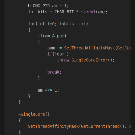
        ULONG_PTR am 
=
1
;
int
 bits 
=
 CHAR_BIT 
*
sizeof
(
am
)
;
for
(
int
 i
=
0
;
 i
<
bits
;
++
i
)
{
if
(
am 
&
 pam
)
{
                oam_ 
=
SetThreadAffinityMask
(
GetCurr
if
(
!
oam_
)
throw
SingleCoreError
(
)
;
break
;
}
            am 
<<=
1
;
}
}
~
SingleCore
(
)
{
SetThreadAffinityMask
(
GetCurrentThread
(
)
,
 oa
}