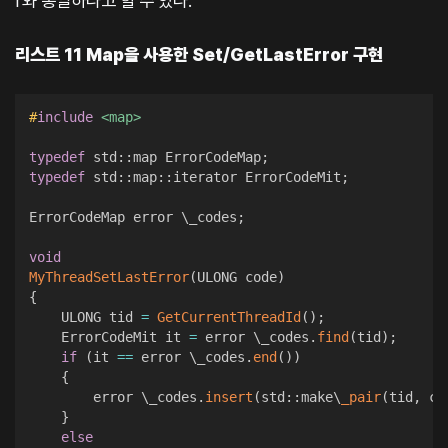
r와 동일하다고 할 수 있다.
리스트 11 Map을 사용한 Set/GetLastError 구현
#
include
<map>
typedef
 std
::
map ErrorCodeMap
;
typedef
 std
::
map
::
iterator ErrorCodeMit
;
ErrorCodeMap error \_codes
;
void
MyThreadSetLastError
(
ULONG code
)
{
	ULONG tid 
=
GetCurrentThreadId
(
)
;
	ErrorCodeMit it 
=
 error \_codes
.
find
(
tid
)
;
if
(
it 
==
 error \_codes
.
end
(
)
)
{
		error \_codes
.
insert
(
std
::
make\
_pair
(
tid
,
 co
}
else