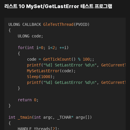
리스트 10 MySet/GetLastError 테스트 프로그램
ULONG CALLBACK 
GleTestThread
(
PVOID
)
{
    ULONG code
;
for
(
int
 i
=
0
;
 i
<
2
;
++
i
)
{
        code 
=
GetTickCount
(
)
%
100
;
;
printf
(
"%d] SetLastError %d\n"
,
GetCurrentTh
MySetLastError
(
code
)
;
Sleep
(
1000
)
;
printf
(
"%d] GetLastError %d\n"
,
GetCurrentTh
}
return
0
;
}
int
_tmain
(
int
 argc
,
 _TCHAR
*
 argv
[
]
)
{
    HANDLE threads
[
2
]
;