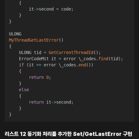
{
		it
->
second 
=
 code
;
}
}
MyThreadGetLastError
(
)
{
	ULONG tid 
=
GetCurrentThreadId
(
)
;
	ErrorCodeMit it 
=
 error \_codes
.
find
(
tid
)
;
if
(
it 
==
 error \_codes
.
end
(
)
)
{
return
0
;
}
else
{
return
 it
->
second
;
}
}
리스트 12 동기화 처리를 추가한 Set/GetLastError 구현