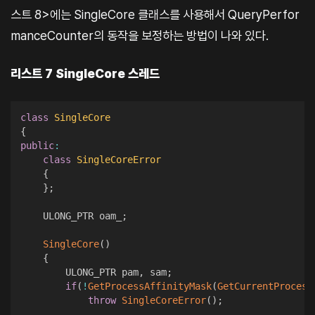
스트 8>에는 SingleCore 클래스를 사용해서 QueryPerfor
manceCounter의 동작을 보정하는 방법이 나와 있다.
리스트 7 SingleCore 스레드
class
SingleCore
{
public
:
class
SingleCoreError
{
}
;
    ULONG_PTR oam_
;
SingleCore
(
)
{
        ULONG_PTR pam
,
 sam
;
if
(
!
GetProcessAffinityMask
(
GetCurrentProcess
throw
SingleCoreError
(
)
;