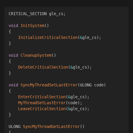
CRITICAL_SECTION gle_cs
;
void
InitSystem
(
)
{
InitializeCriticalSection
(
&
gle_cs
)
;
}
void
CleanupSystem
(
)
{
DeleteCriticalSection
(
&
gle_cs
)
;
}
void
SyncMyThreadSetLastError
(
ULONG code
)
{
EnterCriticalSection
(
&
gle_cs
)
;
MyThreadSetLastError
(
code
)
;
LeaveCriticalSection
(
&
gle_cs
)
;
}
ULONG 
SyncMyThreadGetLastError
(
)
{