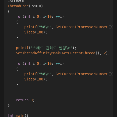
ThreadProc
(
PVOID
)
{
for
(
int
 i
=
0
;
 i
<
10
;
++
i
)
{
printf
(
"%d\n"
,
GetCurrentProcessorNumber
(
)
)
;
Sleep
(
100
)
;
}
printf
(
"스레드 친화도 변경\n"
)
;
SetThreadAffinityMask
(
GetCurrentThread
(
)
,
2
)
;
for
(
int
 i
=
0
;
 i
<
10
;
++
i
)
{
printf
(
"%d\n"
,
GetCurrentProcessorNumber
(
)
)
;
Sleep
(
100
)
;
}
return
0
;
}
int
main
(
)