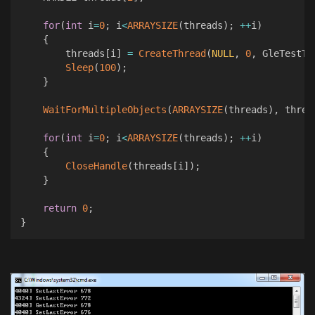
for
(
int
 i
=
0
;
 i
<
ARRAYSIZE
(
threads
)
;
++
i
)
{
        threads
[
i
]
=
CreateThread
(
NULL
,
0
,
 GleTestTh
Sleep
(
100
)
;
}
WaitForMultipleObjects
(
ARRAYSIZE
(
threads
)
,
 threa
for
(
int
 i
=
0
;
 i
<
ARRAYSIZE
(
threads
)
;
++
i
)
{
CloseHandle
(
threads
[
i
]
)
;
}
return
0
;
}