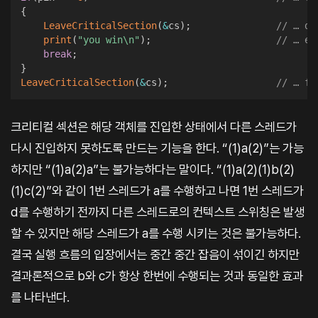
{
LeaveCriticalSection
(
&
cs
)
;
// … d
print
(
"you win\n"
)
;
// … e
break
;
}
LeaveCriticalSection
(
&
cs
)
;
// … f
크리티컬 섹션은 해당 객체를 진입한 상태에서 다른 스레드가
다시 진입하지 못하도록 만드는 기능을 한다. “(1)a(2)”는 가능
하지만 “(1)a(2)a”는 불가능하다는 말이다. “(1)a(2)(1)b(2)
(1)c(2)”와 같이 1번 스레드가 a를 수행하고 나면 1번 스레드가
d를 수행하기 전까지 다른 스레드로의 컨텍스트 스위칭은 발생
할 수 있지만 해당 스레드가 a를 수행 시키는 것은 불가능하다.
결국 실행 흐름의 입장에서는 중간 중간 잡음이 섞이긴 하지만
결과론적으로 b와 c가 항상 한번에 수행되는 것과 동일한 효과
를 나타낸다.