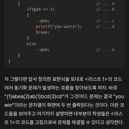
{
// ... a
if
(
pin 
==
1
)
// ... b
{
--
pin
;
// ... c
printf
(
"you win\n"
)
;
// ... d
break
;
}
else
--
pin
;
// ... e
}
}
자 그렇다면 앞서 정의한 표현식을 토대로 <리스트 1>의 코드
에서 동기화 문제가 발생하는 흐름을 찾아보도록 하자. 바로
“(1)abea(2)ab(1)bcd(2)cd”가 그것이다. 문제는 결국 “you
win”이라는 문자열이 화면에 두 번 출력된다는 것이다. 이런 코
드들을 보여주고 여기까지 설명하면 대부분의 학생들은 <리스
트 1>의 코드를 고침으로써 문제를 해결할 수 있다고 생각한다.