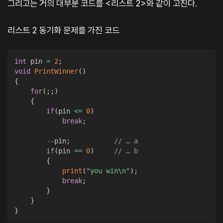
그리고는 거의 대부분 코드를 <리스트 2>와 같이 고친다.
리스트 2 동기화 문제를 가진 코드
int
 pin 
=
2
;
void
PrintWinner
(
)
{
for
(
;
;
)
{
if
(
pin 
<=
0
)
break
;
--
pin
;
// … a
if
(
pin 
==
0
)
// … b
{
print
(
"you win\n"
)
;
break
;
}
}
}