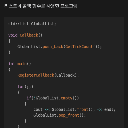
리스트 4 콜백 함수를 사용한 프로그램
std
::
list GlobalList
;
void
Callback
(
)
{
    GlobalList
.
push_back
(
GetTickCount
(
)
)
;
}
int
main
(
)
{
RegisterCallback
(
Callback
)
;
for
(
;
;
)
{
if
(
!
GlobalList
.
empty
(
)
)
{
           cout 
<<
 GlobalList
.
front
(
)
;
<<
 endl
;
           GlobalList
.
pop_front
(
)
;
}
}