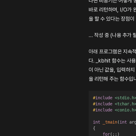
다면 비동기는 어떻게 
바로 리턴하며, I/O가
을 할 수 있다는 장점이
… 작성 중 (나용 추가 
아래 프로그램은 지속적으
다. _kbhit 함수는
이 아닌 값을, 입력하지
을 리턴해 주는 함수입
#
include
<stdio.h
#
include
<tchar.h
#
include
<conio.h
int
_tmain
(
int
 ar
{
for
(
;
;
)