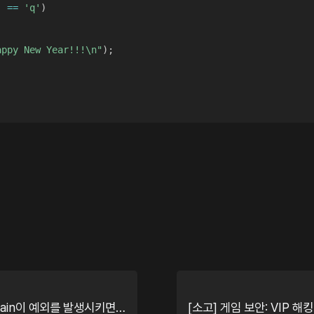
)
==
'q'
)
;
appy New Year!!!\n"
)
;
여러분의 DllMain이 예외를 발생시키면 어떻게 될까요?