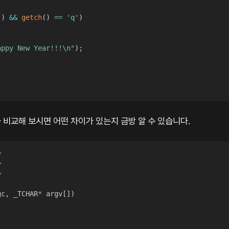
(
)
&&
getch
(
)
==
'q'
)
;
appy New Year!!!\n"
)
;
비교해 보시면 어떤 차이가 있는지 금방 알 수 있습니다.
>
>
>
gc
,
 _TCHAR
*
 argv
[
]
)