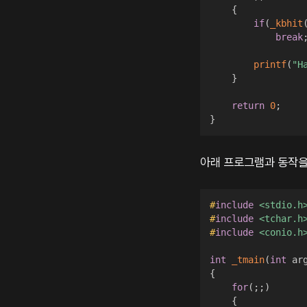
{
if
(
_kbhit
break
printf
(
"H
}
return
0
;
}
아래 프로그램과 동작을 
#
include
<stdio.h
#
include
<tchar.h
#
include
<conio.h
int
_tmain
(
int
 ar
{
for
(
;
;
)
{