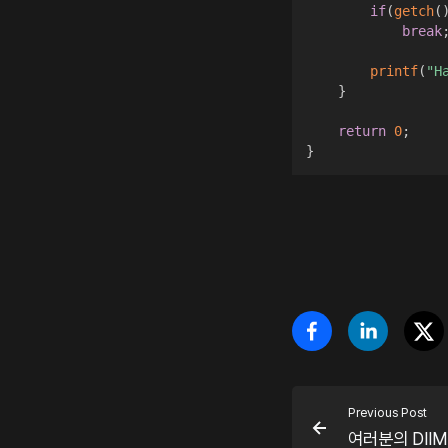
if
(
getch
(
break
printf
(
"H
}
return
0
;
}
Previous Post