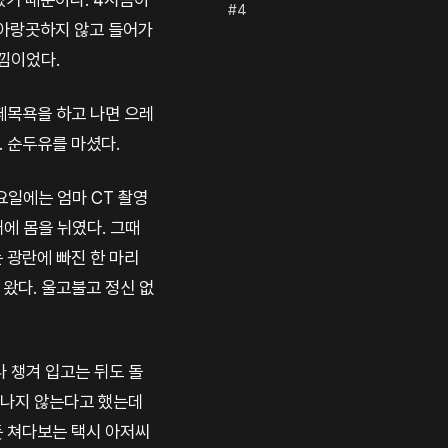
#4
 아랑곳하지 않고 들어가
느낌이었다.
떼목욕을 하고 나면 으레
 순두유를 마셨다.
요일에는 엄마 CT 촬영
대에 몸을 뉘였다. 그때
 광란에 빠진 한 마리
왔다. 울고불고 정신 없
나 챙겨 입고는 뒤도 돌
도 나지 않는다고 했는데
듯 쳐다보는 택시 아저씨