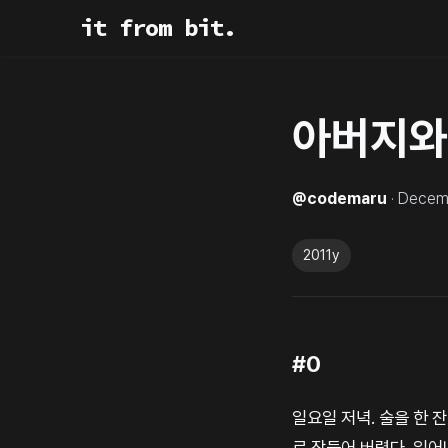
it from bit.
아버지와
@
codemaru
·
Decemb
2011y
#0
일요일 저녁. 술을 한 
로 잠들어 버렸다. 일어