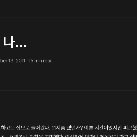
 나…
er 13, 2011
·
15
min read
잔 하고는 집으로 들어왔다. 11시쯤 됐던가? 이른 시간이었지만 피곤했
나니 새벽 3시. 한참을 고민했다. 이상하게 안가던 떼목욕이 가고 싶