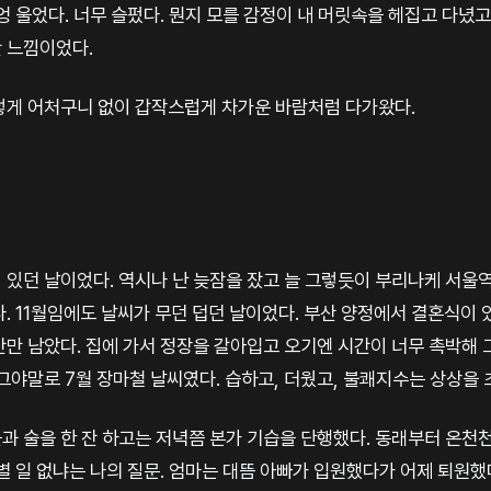
엉 울었다. 너무 슬펐다. 뭔지 모를 감정이 내 머릿속을 헤집고 다녔고
 느낌이었다.
렇게 어처구니 없이 갑작스럽게 차가운 바람처럼 다가왔다.
 있던 날이었다. 역시나 난 늦잠을 잤고 늘 그렇듯이 부리나케 서울
. 11월임에도 날씨가 무던 덥던 날이었다. 부산 양정에서 결혼식이
간만 남았다. 집에 가서 정장을 갈아입고 오기엔 시간이 너무 촉박해 
그야말로 7월 장마철 날씨였다. 습하고, 더웠고, 불쾌지수는 상상을 
과 술을 한 잔 하고는 저녁쯤 본가 기습을 단행했다. 동래부터 온천
별 일 없냐는 나의 질문. 엄마는 대뜸 아빠가 입원했다가 어제 퇴원했