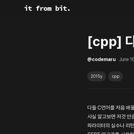
it from bit.
[cpp] 
@
codemaru
·
June 1
2015y
cpp
다들 C언어를 처음 배
사실 알고보면 저것 만
파라미터의 실수나 리턴값