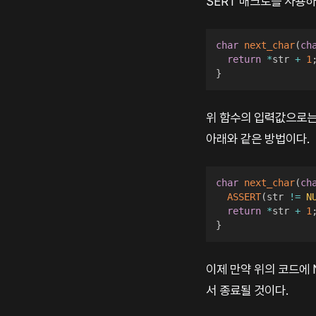
SERT 매크로를 사용하
char
next_char
(
ch
return
*
str 
+
1
}
위 함수의 입력값으로는 
아래와 같은 방법이다.
char
next_char
(
ch
ASSERT
(
str 
!=
N
return
*
str 
+
1
}
이제 만약 위의 코드에
서 종료될 것이다.