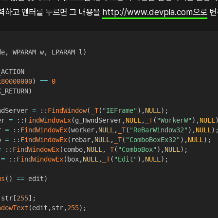
입력하고 엔터를 누르면 그 내용을
http://www.devpia.com으로
변
de
,
 WPARAM w
,
 LPARAM l
)
ACTION

x80000000
)
==
0
K_RETURN
)
ndServer 
=
::
FindWindow
(
_T
(
"IEFrame"
)
,
NULL
)
;
er 
=
::
FindWindowEx
(
g_HwndServer
,
NULL
,
_T
(
"WorkerW"
)
,
NULL
r 
=
::
FindWindowEx
(
worker
,
NULL
,
_T
(
"ReBarWindow32"
)
,
NULL
)
o 
=
::
FindWindowEx
(
rebar
,
NULL
,
_T
(
"ComboBoxEx32"
)
,
NULL
)
;
=
::
FindWindowEx
(
combo
,
NULL
,
_T
(
"ComboBox"
)
,
NULL
)
;
 
=
::
FindWindowEx
(
box
,
NULL
,
_T
(
"Edit"
)
,
NULL
)
;
us
(
)
==
 edit
)
 str
[
255
]
;
ndowText
(
edit
,
str
,
255
)
;