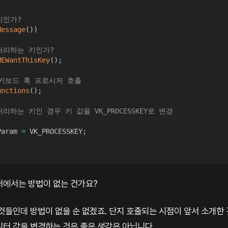
지인가?
Message
(
)
)
 처리하는 키인가?
MEWantThisKey
(
)
;
 키보드 훅 프로시저 호출
unctions
(
)
;
 처리하는 키인 경우 키 값을 VK_PROCESSKEY로 변경
Param 
=
 VK_PROCESSKEY
;
저에서는 방법이 없는 건가요?
것들인데 방법이 없을 순 없겠죠. 단지 호출되는 시점이 앞서 소개한
디터 값을 변경하는 것은 좋은 생각은 아닙니다.