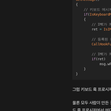
{
// 키보드 메시
if
(
IsKeyboard
{
// IME가
        ret 
=
IsI
// 등록된
CallHookF
// IME가
if
(
ret
)
            msg
.
w
}
}
그럼 키보드 훅 프로시
물론 모두 사람이 만든 
드 훅 프로시저에서 에