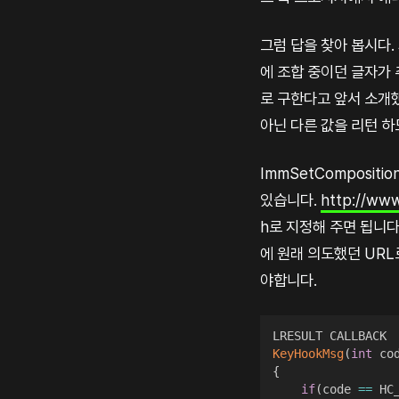
그럼 답을 찾아 봅시다.
에 조합 중이던 글자가 추
로 구한다고 앞서 소개했습
아닌 다른 값을 리턴 하
ImmSetCompositi
있습니다.
http://ww
h로 지정해 주면 됩니다
에 원래 의도했던 URL
야합니다.
KeyHookMsg
(
int
 co
{
if
(
code 
==
 HC_