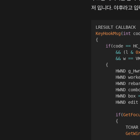
저 입니다. 야후라고 
KeyHookMsg
(
int
 co
{
if
(
code 
==
 HC_
&&
(
l 
&
0
&&
 w 
==
 V
{
        HWND g_Hw
        HWND work
        HWND reba
        HWND comb
        HWND box 
        HWND edit
if
(
GetFoc
{
            TCHAR
GetWi