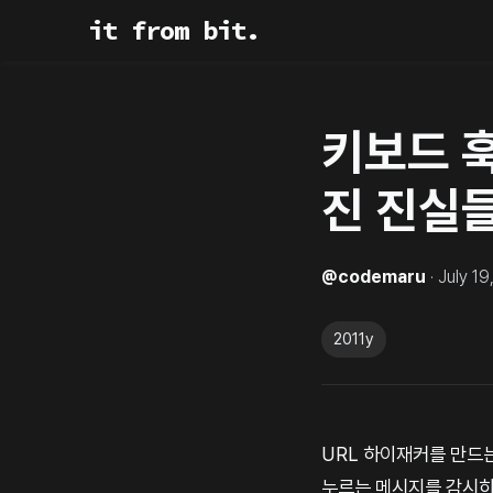
it from bit.
키보드 훅
진 진실
@
codemaru
·
July 19
2011y
URL 하이재커를 만드
누르는 메시지를 감시하