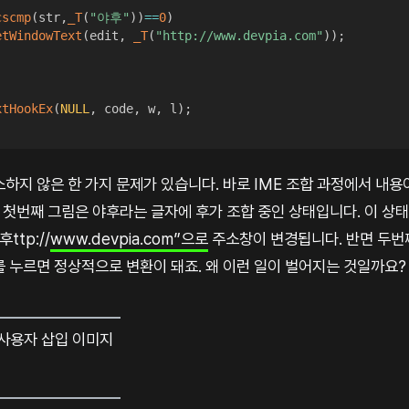
cscmp
(
str
,
_T
(
"야후"
)
)
==
0
)
etWindowText
(
edit
,
_T
(
"http://www.devpia.com"
)
)
;
xtHookEx
(
NULL
,
 code
,
 w
,
 l
)
;
하지 않은 한 가지 문제가 있습니다. 바로 IME 조합 과정에서 내
. 첫번째 그림은 야후라는 글자에 후가 조합 중인 상태입니다. 이 
ttp://
www.devpia.com”으로
주소창이 변경됩니다. 반면 두번
를 누르면 정상적으로 변환이 돼죠. 왜 이런 일이 벌어지는 것일까요?
사용자 삽입 이미지