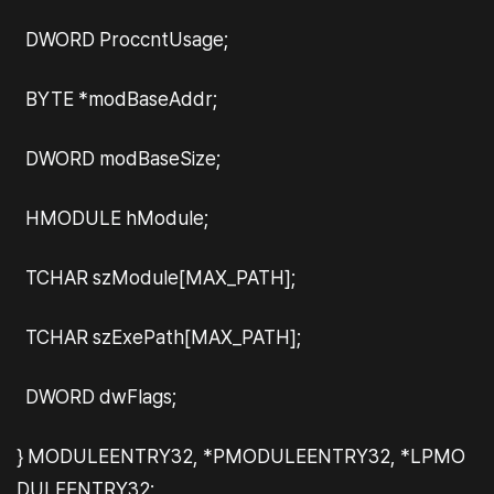
DWORD ProccntUsage;
BYTE *modBaseAddr;
DWORD modBaseSize;
HMODULE hModule;
TCHAR szModule[MAX_PATH];
TCHAR szExePath[MAX_PATH];
DWORD dwFlags;
} MODULEENTRY32, *PMODULEENTRY32, *LPMO
DULEENTRY32;