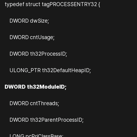
typedef struct tagPROCESSENTRY32 {
DWORD dwSize;
DWORD cntUsage;
DWORD th32ProcessID;
ULONG_PTR th32DefaultHeapID;
DWORD th32ModuleID;
DWORD cntThreads;
DWORD th32ParentProcessID;
LONG pcPriClassBase;