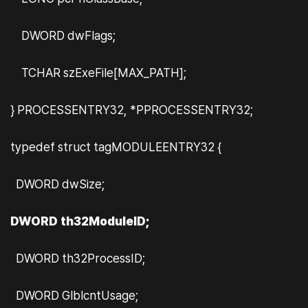
DWORD dwFlags;
TCHAR szExeFile[MAX_PATH];
} PROCESSENTRY32, *PPROCESSENTRY32;
typedef struct tagMODULEENTRY32 {
DWORD dwSize;
DWORD th32ModuleID;
DWORD th32ProcessID;
DWORD GlblcntUsage;