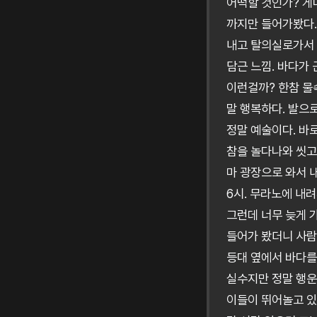
어떡할 것인가? 게
까지만 들어가봤다.
내고 탈의실로가서 
담근 느낌. 바다가
이런걸까? 한참 물
말 행복하다. 발으
정말 예술이다. 바
참을 놀다나와 씻고(
마 광장으로 와서 
6시. 무라노에 내
그런데 너무 늦게 가
들어가 봤더니 사람
등대 옆에서 바다를
실수지만 정말 행운
이들이 뛰어놀고 있