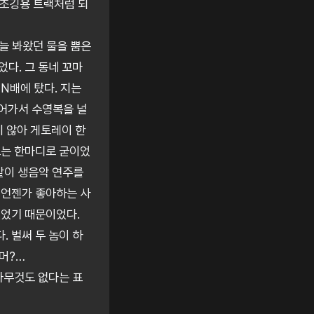
 조깅용 트랙처럼 되
 늘 봐왔던 물을 뿜은
다. 그 동네 꼬마
LN배에 탔다. 지는
들어가서 수영복을 널
지 않아 게토레이 한
토는 한마디로 굳이었
같이 생음악 연주를
 언젠가 좋아하는 사
있었기 때문이었다.
 벌써 두 놈이 하
 머?…
아무것도 없다는 표