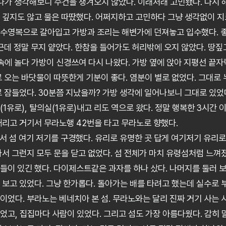
다가 생각해보니 수건을 챙겨오지 않았다. 이래저래 고민됐다. 다시 
 깊지도 않고 물은 따땄했다. 어쩌지하고 고민하다 그냥 생각없이 지
수영복으로 갈아입고 가방과 조리는 해변가에 던져놓고 입수했다. 좋
 근데 정말 무지 얕았다. 한참을 들어가도 허리밖에 오지 않았다. 땅
속에 놀다 가방이 신경쓰여 다시 나왔다. 가방 옆에 앉아 지평선 끝자
로 오는 바닷물이 따뜻한게 기분이 좋다. 염분이 별로 없었다. 그대로
로 잠들었다. 30분쯤 지났을까? 가방 생각에 일어나보니 그대로 있었
1유로), 탈의실(1유로)내고 리도 역으로 왔다. 정말 행복한 3시간 
내리고 거기서 무라노행 42번을 타고 무라노로 향했다.
려서 섬 여기 저기를 구경했다. 유리로 유명한 곳 답게 여기저기 유리로
서 그런지 모두 문을 닫고 없었다. 섬 전체가 마치 유령섬처럼 느껴졌
들이 있긴 했다. 다이제스트같은 과자를 하나 샀다. 나머지를 둘러 보
 보고 있었다. 그냥 한가롭다. 돌아가는 배를 타려고 했는데 실수로 
이었다. 부라노는 베네치아 본 섬. 무라노와는 달리 진짜 거기 사는 
었고, 집집마다 사람이 있었다. 그리고 섬도 가장 아름다웠다. 감히 말