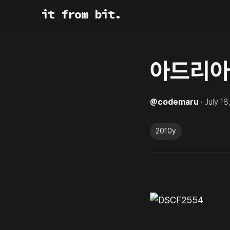
it from bit.
아드리아
@
codemaru
·
July 18
2010y