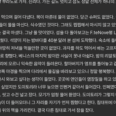
냥 부라노로 가자. 진리다. 가는 길도 멋지고 섬도 정말 전체가 하나의
먹으며 걸어 다녔다. 목이 마른데 물이 없었다. 당근 슈퍼도 없었다.
이 물을 마신다. 식수였던 것이다. 그래도 찝찝해서 마시지 않고 있었
 결국 마셨다. 그냥 물 맛이었다. 섬을 다 돌아보고는 F.teNove행 
웠다. 석양이 지는 밤바다를 40분 달려 본 섬에 도착했다. 숙소에 
 마땅히 저녁을 먹을만한 곳이 없었다. 과자를 하도 먹어서 배는 고프
로 향했다. 베니스의 마지막 밤이란 사실이 못내 아쉽다. 밤의 리알
 다리에 오르니 익숙한 음악이 들려온다. 할아버지가 앰프를 틀어놓고 
코쪽 야경을 찍으며 다리에서 물길을 바라보고 있으니 정말 행복했다.
다시 와보고 싶다는 생각이 들었다. 곳곳에 연인들이 염장질을 하고 
 싶었지만 도미토리라 너무 늦으면 민폔거 같아서 들어갔다. 민폐였다.
 씻고 수건 널고 잤다. 모기가 엄청 물어 뜯었다. 도미토리가 그렇지
놈이 더 들어오더니 그 자리를 자기가 먼저 찜했다고 한다. 침대위에 
 위의 책을 가리킨다. 결국 다른 침대로 가서 잠을 잤다.