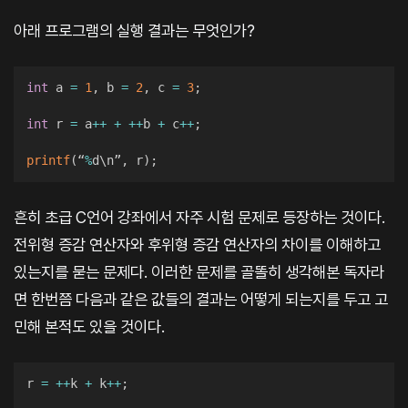
아래 프로그램의 실행 결과는 무엇인가?
int
 a 
=
1
,
 b 
=
2
,
 c 
=
3
;
int
 r 
=
 a
++
+
++
b 
+
 c
++
;
printf
(
“
%
d\n”
,
 r
)
;
흔히 초급 C언어 강좌에서 자주 시험 문제로 등장하는 것이다.
전위형 증감 연산자와 후위형 증감 연산자의 차이를 이해하고
있는지를 묻는 문제다. 이러한 문제를 골똘히 생각해본 독자라
면 한번쯤 다음과 같은 값들의 결과는 어떻게 되는지를 두고 고
민해 본적도 있을 것이다.
r 
=
++
k 
+
 k
++
;