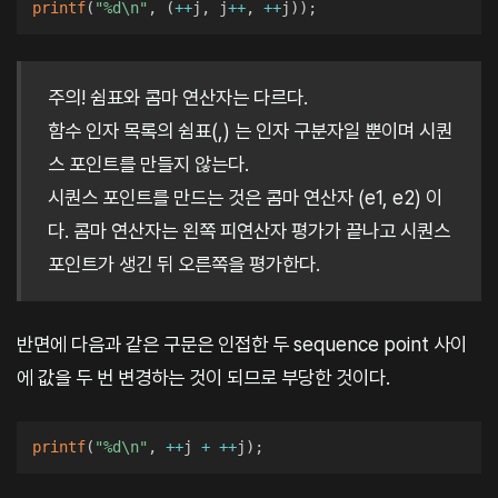
printf
(
"%d\n"
,
(
++
j
,
 j
++
,
++
j
)
)
;
주의! 쉼표와 콤마 연산자는 다르다.
함수 인자 목록의 쉼표(,) 는 인자 구분자일 뿐이며 시퀀
스 포인트를 만들지 않는다.
시퀀스 포인트를 만드는 것은 콤마 연산자 (e1, e2) 이
다. 콤마 연산자는 왼쪽 피연산자 평가가 끝나고 시퀀스
포인트가 생긴 뒤 오른쪽을 평가한다.
반면에 다음과 같은 구문은 인접한 두 sequence point 사이
에 값을 두 번 변경하는 것이 되므로 부당한 것이다.
printf
(
"%d\n"
,
++
j 
+
++
j
)
;