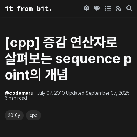
it from bit.
[cpp] 증감 연산자로
살펴보는 sequence p
oint의 개념
@
codemaru
·
July 07, 2010
Updated
September 07, 2025
·
6
min read
2010y
cpp