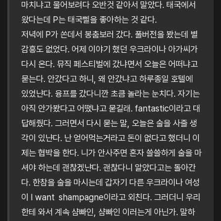
마치냐고 물어보려다 오반것 같아서 말았다. 태국에서
왔다는데 P는 태국삘을 좋아하는 것 같다.
저녁에 P가 쏜데서 봉춤보러 갔다. 풀버전을 봤는데 별
감흥도 없었다. 어제 이야기 했던 우크라이나 아가씨가
다시 온다. 뮤직 페스티벌에 갔냐면서 오늘은 어떠냐고
묻는다. 안갔다고 하니, 왜 안갔냐고 하루종일 호텔에
있었냔다. 융프를 갔다니깐 초큼 놀라는 눈치다. 자기는
아직 안가봤다고 어땠냐고 묻길래. fantastic이라고 대
답해줬다. 그러면서 다시 묻는 말, 오늘은 술을 사줄 생
각이 있냔다. 난 얻어먹는거라고 돈이 없다고 했더니 이
제는 협박을 한다. 니가 안사주면 혼자 쓸쓸하게 술을 마
셔야 하는데 괜찮겠냔다. 괜찮다니 알았다고는 돌아간
다. 한참을 술을 마시는데 갑자기 다른 우크라이나 여성
이 I want shampagne이라고 외친다. 그러더니 우리
한테 와서 계속 샴빠인, 샴빠인 이러는게 아닌가. 말하