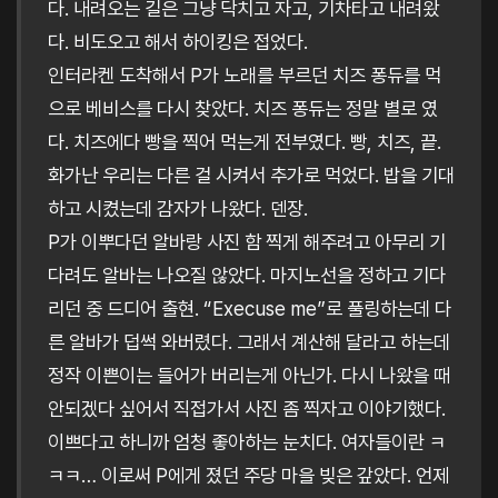
다. 내려오는 길은 그냥 닥치고 자고, 기차타고 내려왔
다. 비도오고 해서 하이킹은 접었다.
인터라켄 도착해서 P가 노래를 부르던 치즈 퐁듀를 먹
으로 베비스를 다시 찾았다. 치즈 퐁듀는 정말 별로 였
다. 치즈에다 빵을 찍어 먹는게 전부였다. 빵, 치즈, 끝.
화가난 우리는 다른 걸 시켜서 추가로 먹었다. 밥을 기대
하고 시켰는데 감자가 나왔다. 덴장.
P가 이뿌다던 알바랑 사진 함 찍게 해주려고 아무리 기
다려도 알바는 나오질 않았다. 마지노선을 정하고 기다
리던 중 드디어 출현. “Execuse me”로 풀링하는데 다
른 알바가 덥썩 와버렸다. 그래서 계산해 달라고 하는데
정작 이쁜이는 들어가 버리는게 아닌가. 다시 나왔을 때
안되겠다 싶어서 직접가서 사진 좀 찍자고 이야기했다.
이쁘다고 하니까 엄청 좋아하는 눈치다. 여자들이란 ㅋ
ㅋㅋ… 이로써 P에게 졌던 주당 마을 빚은 갚았다. 언제