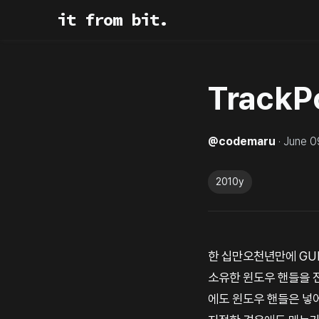
it from bit.
Track
@
codemaru
·
June 0
2010y
한 십만오천년만에 GUI
소유한 윈도우 핸들을 
에도 윈도우 핸들은 넣어