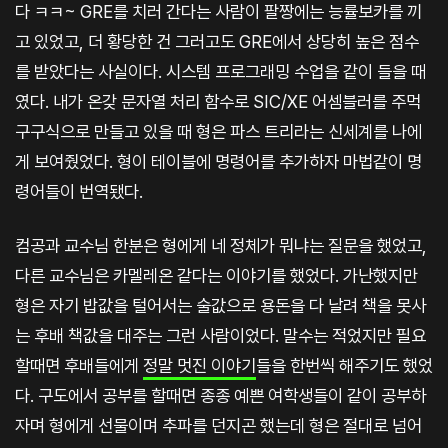
다 ㅋㅋ~ GRE를 치러 간다는 사람이 팔짱에는 능률보카를 끼
고 있었고, 더 황당한 건 그러고도 GRE에서 상당히 높은 점수
를 받았다는 사실이다. 시스템 프로그래밍 수업을 같이 들을 때
였다. 내가 온갖 문자열 처리 함수로 SIC/XE 어셈블러를 주먹
구구식으로 만들고 있을 때 형은 파스 트리라는 신세계를 나에
게 보여줬었다. 형이 테이블에 명령어를 추가하자 마법같이 명
령어들이 번역됐다.
컴공과 교수님 한분은 형에게 네 정체가 뭐냐는 질문을 했었고,
다른 교수님은 카멜레온 같다는 이야기를 했었다. 가난했지만
형은 자기 밥값을 털어서는 술값으로 용돈을 다 날려 책을 못사
는 후배 책값을 대주는 그런 사람이었다. 말수는 적었지만 필요
할때면 후배들에게
정말 멋진 이야기
들을 한번씩 해주기도 했었
다. 구도에서 공부를 할때면 종종 예쁜 여학생들이 같이 공부하
자며 형에게 선물이며 추파를 던지곤 했는데 형은 절대로 넘어