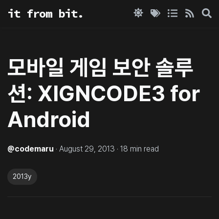
it from bit.
모바일 게임 보안 솔루
션: XIGNCODE3 for
Android
@
codemaru
·
August 29, 2013
·
18
min read
2013y