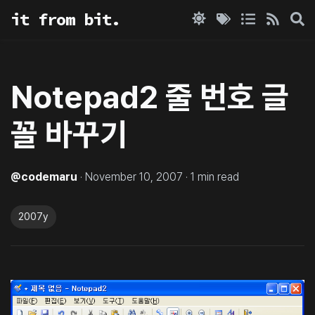
it from bit.
Notepad2 줄 번호 글
꼴 바꾸기
@
codemaru
·
November 10, 2007
·
1
min read
2007y