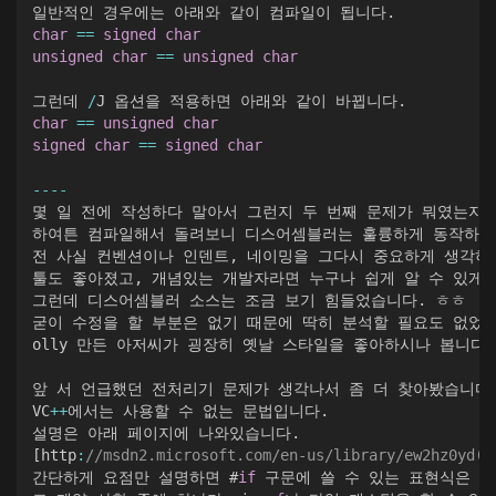
일반적인 경우에는 아래와 같이 컴파일이 됩니다
.
char
==
signed
char
unsigned
char
==
unsigned
char
그런데 
/
J 옵션을 적용하면 아래와 같이 바뀝니다
.
char
==
unsigned
char
signed
char
==
signed
char
--
--
몇 일 전에 작성하다 말아서 그런지 두 번째 문제가 뭐였는지
하여튼 컴파일해서 돌려보니 디스어셈블러는 훌륭하게 동작하
전 사실 컨벤션이나 인덴트
,
 네이밍을 그다시 중요하게 생각하
툴도 좋아졌고
,
 개념있는 개발자라면 누구나 쉽게 알 수 있게
,
그런데 디스어셈블러 소스는 조금 보기 힘들었습니다
.
 ㅎㅎ   

굳이 수정을 할 부분은 없기 때문에 딱히 분석할 필요도 없었
olly 만든 아저씨가 굉장히 옛날 스타일을 좋아하시나 봅니다
.
앞 서 언급했던 전처리기 문제가 생각나서 좀 더 찾아봤습니다
VC
++
에서는 사용할 수 없는 문법입니다
.
설명은 아래 페이지에 나와있습니다
.
[
http
:
//msdn2.microsoft.com/en-us/library/ew2hz0yd(V
간단하게 요점만 설명하면 #
if
 구문에 쓸 수 있는 표현식은 