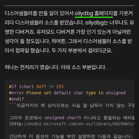
디스어셈블러를 만들 일이 있어서
ollydbg 홈페이지
를 기웃거
리다 디스어셈블러 소스를 받았습니다. ollydbg는 너무나도 유
명한 디버거죠. 유저모드 디버거론 가장 인기 있는게 아닐까란
생각이 들 정도입니다. 하여튼. 그래서 디스어셈블러 소스를 받
아서 컴파일 했습니다. 두 가지 부분에서 걸리더군요.
하나는 전처리기 였습니다. 아래 소스 부분입니다.
#
if
(
char
)
0xff
!=
255
#
error
Please set 
default
char
 type to 
unsigned
#
endif
```지금까지의 제 상식으로는 사실 잘 납득이 가지 않는 구문
그러자 곳곳에서 
unsigned
char
가 아니라고 중얼되는 에러들
[
http
:
//msdn2.microsoft.com/en-us/library/0d294k5z(V
간단하게 이 옵션의 기능을 부연 설명하면 다음과 같습니다
.