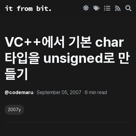
it from bit.
VC++에서 기본 char
타입을 unsigned로 만
들기
@
codemaru
·
September 05, 2007
·
6
min read
2007y