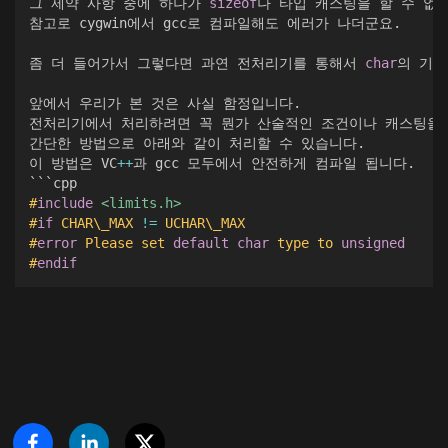
그 제약 사항 중에 하나가 
sizeof
나 타입 캐스팅을 할 수 없
참고로 cygwin에서 gcc로 컴파일해도 에러가 나더군요
.
좀 더 들어가서 그렇다면 과연 전처리기를 통해서 
char
의 기본
앞에서 우리가 본 것은 사실 함정입니다
.
전처리기에서 처리하려면 꼭 뭔가 산술적인 조건이나 캐스팅을
간단한 방법으로 아래와 같이 처리할 수 있습니다
.
이 방법은 VC
++
과 gcc 모두에서 안전하게 컴파일 됩니다
.
#
include
<limits.h>
#
if
CHAR\_MAX 
!=
 UCHAR\_MAX  
#
error
Please set 
default
char
 type to 
unsigned
#
endif