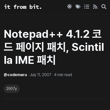
it from bit.
Notepad++ 4.1.2 코
드 페이지 패치, Scintil
la IME 패치
@
codemaru
·
July 11, 2007
·
4
min read
2007y