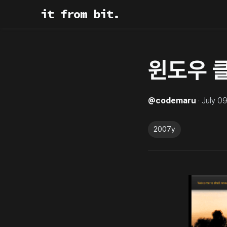
it from bit.
윈도우 
@
codemaru
·
July 0
2007y