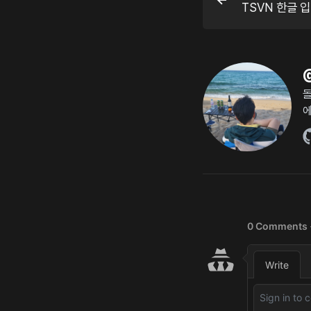
TSVN 한글 
돌
에