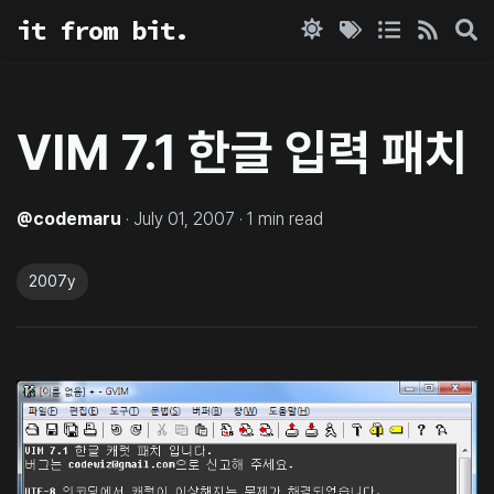
it from bit.
VIM 7.1 한글 입력 패치
@
codemaru
·
July 01, 2007
·
1
min read
2007y