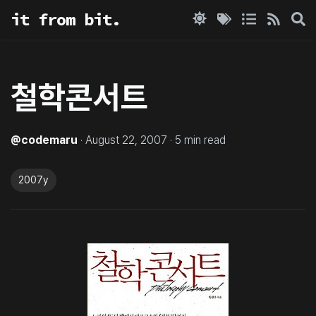
it from bit.
철학콘서트
@
codemaru
·
August 22, 2007
·
5
min read
2007y