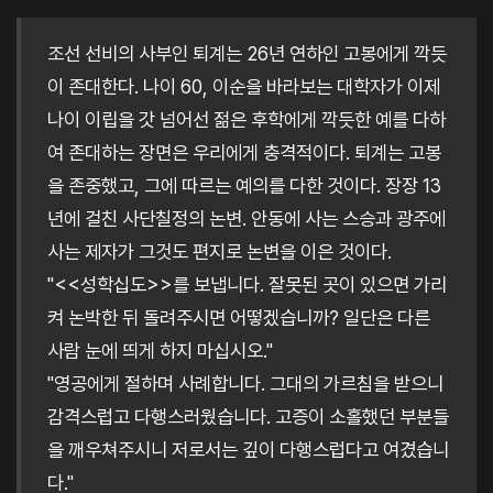
조선 선비의 사부인 퇴계는 26년 연하인 고봉에게 깍듯
이 존대한다. 나이 60, 이순을 바라보는 대학자가 이제
나이 이립을 갓 넘어선 젊은 후학에게 깍듯한 예를 다하
여 존대하는 장면은 우리에게 충격적이다. 퇴계는 고봉
을 존중했고, 그에 따르는 예의를 다한 것이다. 장장 13
년에 걸친 사단칠정의 논변. 안동에 사는 스승과 광주에
사는 제자가 그것도 편지로 논변을 이은 것이다.
"<<성학십도>>를 보냅니다. 잘못된 곳이 있으면 가리
켜 논박한 뒤 돌려주시면 어떻겠습니까? 일단은 다른
사람 눈에 띄게 하지 마십시오."
"영공에게 절하며 사례합니다. 그대의 가르침을 받으니
감격스럽고 다행스러웠습니다. 고증이 소홀했던 부분들
을 깨우쳐주시니 저로서는 깊이 다행스럽다고 여겼습니
다."