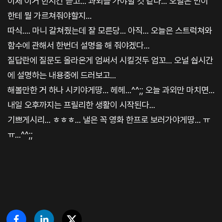
이제 이거 한시간 듣고... 과외를 가야할 것 같다... 오널은 민이
한테 뭘 가르쳐줘야할지...
따식.... 마니 갈쳐줬는데 잘 모른당... 아직... 오늘은 스트럭쳐와
함수에 관해서 한번더 설명을 해 줘야겠다...
질답란에 질문도 올라온게 엄써서 시킬것두 엄꼬... 오널 쉅시간
에 설명하는 내용중에 드러보고...
해볼만한 거 하나 시키야게땅... 헤헤...^^;; 오늘 과외만 마치면...
내일 오후까지는 프릴리한 생활이 시작된다...
기쁘게시리... ㅎㅎㅎ... 낼은 꼭 영화 한프로 보러가야게땅... ㅠ
ㅠ...^^;;