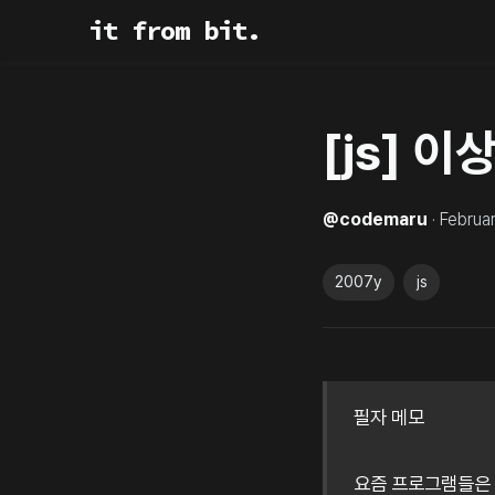
it from bit.
[js] 
@
codemaru
·
Februa
2007y
js
필자 메모
요즘 프로그램들은 