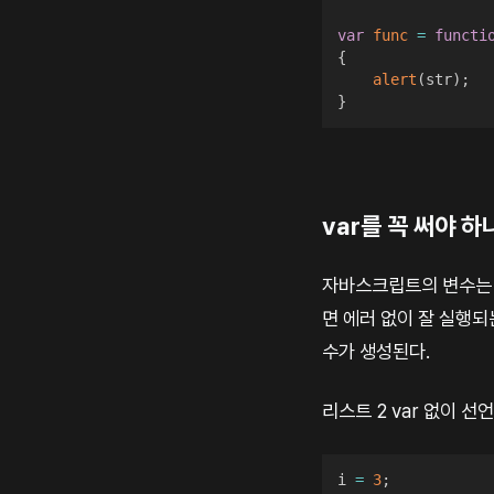
var
func
=
functi
{
alert
(
str
)
;
}
var를 꼭 써야 하
자바스크립트의 변수는 필
면 에러 없이 잘 실행되
수가 생성된다.
리스트 2 var 없이 선
i 
=
3
;