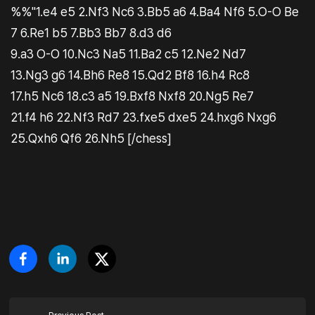
%%"1.e4 e5 2.Nf3 Nc6 3.Bb5 a6 4.Ba4 Nf6 5.O-O Be
7 6.Re1 b5 7.Bb3 Bb7 8.d3 d6
9.a3 O-O 10.Nc3 Na5 11.Ba2 c5 12.Ne2 Nd7
13.Ng3 g6 14.Bh6 Re8 15.Qd2 Bf8 16.h4 Rc8
17.h5 Nc6 18.c3 a5 19.Bxf8 Nxf8 20.Ng5 Re7
21.f4 h6 22.Nf3 Rd7 23.fxe5 dxe5 24.hxg6 Nxg6
25.Qxh6 Qf6 26.Nh5 [/chess]