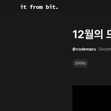
it from bit.
12월의 
@
codemaru
·
Decem
2006y