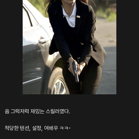
음 그럭저럭 재밌는 스릴러였다.
적당한 텐션, 설정, 여배우 ㅋㅋ-