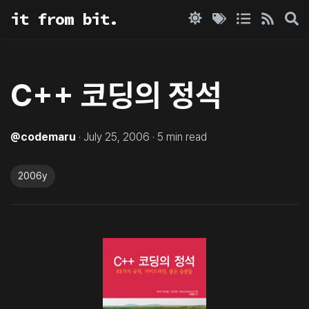
it from bit.
C++ 코딩의 정석
@
codemaru
·
July 25, 2006
·
5
min read
2006y