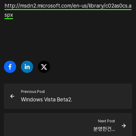
http://msdn2.microsoft.com/en-us/library/c02as0cs.a
spx
Previous Post
Windows Vista Beta2.
Next Post
분명한건...