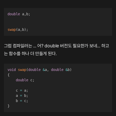
double
 a
,
b
;
swap
(
a
,
b
)
;
그럼 컴파일러는 ... 어? double 버전도 필요한가 보네... 하고
는 함수를 하나 더 만들게 된다.
void
swap
(
double
&
a
,
double
&
b
)
{
double
 c
;
    c 
=
 a
;
    a 
=
 b
;
    b 
=
 c
;
}