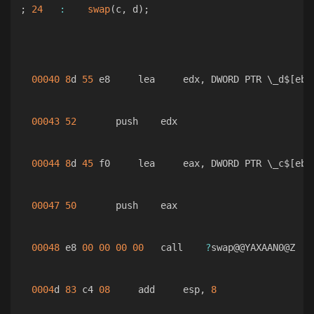
;
24
:
swap
(
c
,
 d
)
;
00040
8
d 
55
 e8     lea     edx
,
 DWORD PTR \_d$
[
ebp
00043
52
       push    edx

00044
8
d 
45
 f0     lea     eax
,
 DWORD PTR \_c$
[
ebp
00047
50
       push    eax

00048
 e8 
00
00
00
00
   call    
?
swap@@YAXAAN0@Z   
0004
d 
83
 c4 
08
     add     esp
,
8