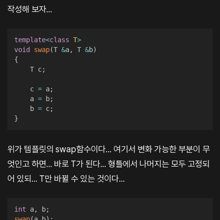
작성해 보자...
template
<
class
T
>
void
swap
(
T 
&
a
,
 T 
&
b
)
{
    T c
;
    c 
=
 a
;
    a 
=
 b
;
    b 
=
 c
;
}
위가 템플릿의 swap함수이다... 여기서 변화 가능한 부분이 무
엇인고 하면... 바로 T가 된다... 형틀에서 나머지는 모두 고정되
어 있되... T만 바뀔 수 있는 것이다...
int
 a
,
 b
;
swap
(
a
,
b
)
;