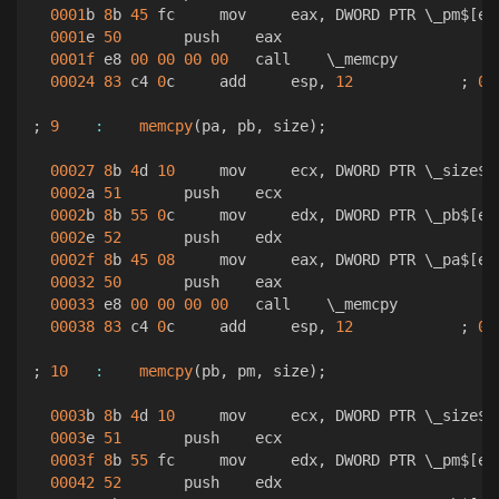
0001
b 
8
b 
45
 fc     mov     eax
,
 DWORD PTR \_pm$
[
eb
0001
e 
50
       push    eax  

0001f
 e8 
00
00
00
00
   call    \_memcpy  

00024
83
 c4 
0
c     add     esp
,
12
;
00
;
9
:
memcpy
(
pa
,
 pb
,
 size
)
;
00027
8
b 
4
d 
10
     mov     ecx
,
 DWORD PTR \_size$
[
0002
a 
51
       push    ecx  

0002
b 
8
b 
55
0
c     mov     edx
,
 DWORD PTR \_pb$
[
eb
0002
e 
52
       push    edx  

0002f
8
b 
45
08
     mov     eax
,
 DWORD PTR \_pa$
[
eb
00032
50
       push    eax  

00033
 e8 
00
00
00
00
   call    \_memcpy  

00038
83
 c4 
0
c     add     esp
,
12
;
00
;
10
:
memcpy
(
pb
,
 pm
,
 size
)
;
0003
b 
8
b 
4
d 
10
     mov     ecx
,
 DWORD PTR \_size$
[
0003
e 
51
       push    ecx  

0003f
8
b 
55
 fc     mov     edx
,
 DWORD PTR \_pm$
[
eb
00042
52
       push    edx  
