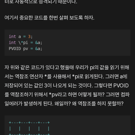
터로 자동적으로 승격되기 때문이다.
여기서 중요한 코드를 한번 살펴 보도록 하자.
int
 a 
=
3
;
int
 \
*
pi 
=
&
a
;
PVOID pv 
=
&
a
;
자 위와 같은 코드가 있다고 했을때 우리가 pi의 값을 읽기 위해
서는 역참조 연산자 *를 사용해서 *pi로 읽게된다. 그러면 a에
저장되어 있는 값인 3이 나오게 되는 것이다. 그렇다면 PVOID
를 역참조하기 위해서 *pv라고 하면 어떻게 될까? 그러면 컴파
일에러가 발생하게 된다. 왜일까? 왜 역참조를 하지 못할까?
+
--
-
+
--
-
+
--
-
+
--
-
+
|
|
|
|
|
+
--
-
+
--
-
+
--
-
+
--
-
+