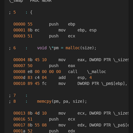
\_swap   PROC NEAR  

;
5
:
{
00000
55
       push    ebp  

00001
8
b ec        mov     ebp
,
 esp  

00003
51
       push    ecx  

;
6
:
void
 \
*
pm 
=
malloc
(
size
)
;
00004
8
b 
45
10
     mov     eax
,
 DWORD PTR \_size$
[
00007
50
       push    eax  

00008
 e8 
00
00
00
00
   call    \_malloc  

0000
d 
83
 c4 
04
     add     esp
,
4
00010
89
45
 fc     mov     DWORD PTR \_pm$
[
ebp
]
,
 e
;
7
:
;
8
:
memcpy
(
pm
,
 pa
,
 size
)
;
00013
8
b 
4
d 
10
     mov     ecx
,
 DWORD PTR \_size$
[
00016
51
       push    ecx  

00017
8
b 
55
08
     mov     edx
,
 DWORD PTR \_pa$
[
eb
0001
a 
52
       push    edx  
