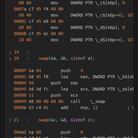
00
00
        mov     DWORD PTR \_c$
[
ebp
]
,
0
0007
a c7 
45
 f4 
00
00
08
40
        mov     DWORD PTR \_c$
[
ebp
+
4
]
,
1074
00081
 c7 
45
 e8 
00
00
00
00
        mov     DWORD PTR \_d$
[
ebp
]
,
0
00088
 c7 
45
 ec 
00
00
10
40
        mov     DWORD PTR \_d$
[
ebp
+
4
]
,
1074
;
19
:
;
20
:
swap
(
&
a
,
&
b
,
sizeof
 a
)
;
0008f
6
a 
04
        push    
4
00091
8
d 
45
 f8     lea     eax
,
 DWORD PTR \_b$
[
ebp
00094
50
       push    eax  

00095
8
d 
4
d fc     lea     ecx
,
 DWORD PTR \_a$
[
ebp
00098
51
       push    ecx  

00099
 e8 
00
00
00
00
   call    \_swap  

0009
e 
83
 c4 
0
c     add     esp
,
12
;
00
;
21
:
swap
(
&
c
,
&
d
,
sizeof
 c
)
;
000
a1 
6
a 
08
        push    
8