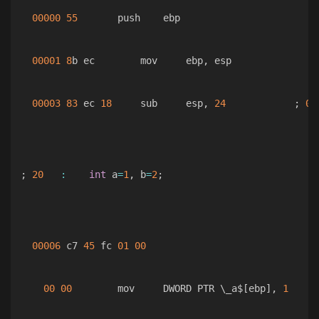
00000
55
       push    ebp

00001
8
b ec        mov     ebp
,
 esp

00003
83
 ec 
18
     sub     esp
,
24
;
00
;
20
:
int
 a
=
1
,
 b
=
2
;
00006
 c7 
45
 fc 
01
00
00
00
        mov     DWORD PTR \_a$
[
ebp
]
,
1