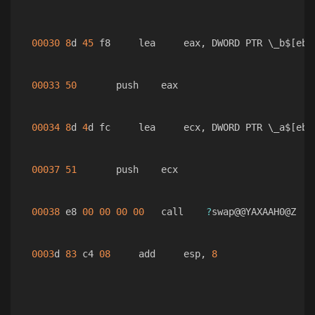
00030
8
d 
45
 f8     lea     eax
,
 DWORD PTR \_b$
[
ebp
00033
50
       push    eax

00034
8
d 
4
d fc     lea     ecx
,
 DWORD PTR \_a$
[
ebp
00037
51
       push    ecx

00038
 e8 
00
00
00
00
   call    
?
swap@@YAXAAH0@Z   
0003
d 
83
 c4 
08
     add     esp
,
8