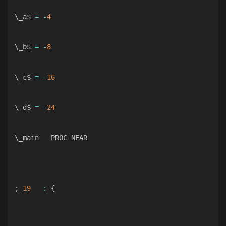
\_a$ 
=
-
4
\_b$ 
=
-
8
\_c$ 
=
-
16
\_d$ 
=
-
24
\_main   PROC NEAR

;
19
:
{