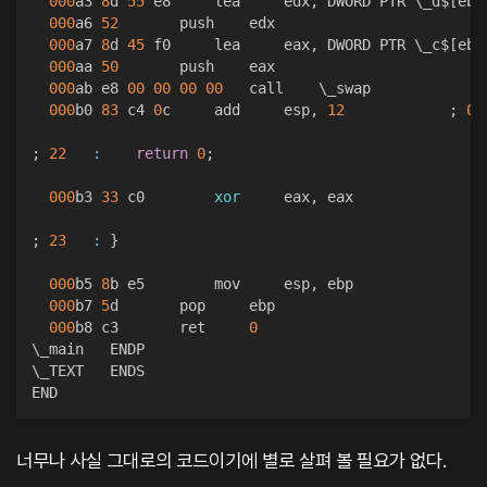
000
a3 
8
d 
55
 e8     lea     edx
,
 DWORD PTR \_d$
[
ebp
000
a6 
52
       push    edx  

000
a7 
8
d 
45
 f0     lea     eax
,
 DWORD PTR \_c$
[
ebp
000
aa 
50
       push    eax  

000
ab e8 
00
00
00
00
   call    \_swap  

000
b0 
83
 c4 
0
c     add     esp
,
12
;
00
;
22
:
return
0
;
000
b3 
33
 c0        
xor
     eax
,
 eax  

;
23
:
}
000
b5 
8
b e5        mov     esp
,
 ebp  

000
b7 
5
d       pop     ebp  

000
b8 c3       ret     
0
\_main   ENDP  

\_TEXT   ENDS  

END
너무나 사실 그대로의 코드이기에 별로 살펴 볼 필요가 없다.