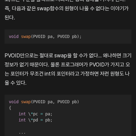
즉, 다음과 같은 swap함수의 원형이 나올 수 없다는 이야기가
된다.
void
swap
(
PVOID pa
,
 PVOID pb
)
;
PVOID만으로는 절대로 swap을 할 수가 없다... 왜냐하면 크기
정보가 없기 때문이다. 물론 프로그래머가 PVOID가 가지고 오
는 포인터가 무조건 int의 포인터라고 가정하면 저런 원형도 나
올 수 있다.
void
swap
(
PVOID pa
,
 PVOID pb
)
{
int
 \
*
pc 
=
 pa
;
int
 \
*
pd 
=
 pb
;
.
.
.