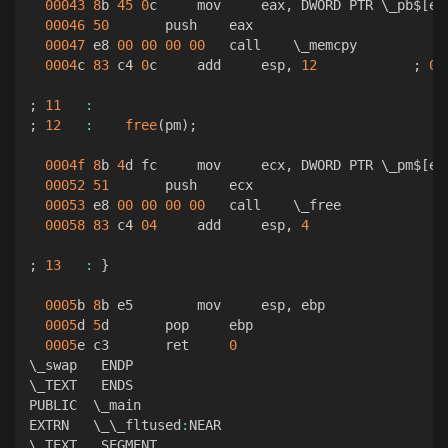
00043
8
b 
45
0
c     mov     eax
,
 DWORD PTR \_pb$
[
eb
00046
50
       push    eax  

00047
 e8 
00
00
00
00
   call    \_memcpy  

0004
c 
83
 c4 
0
c     add     esp
,
12
;
00
;
11
:
;
12
:
free
(
pm
)
;
0004f
8
b 
4
d fc     mov     ecx
,
 DWORD PTR \_pm$
[
eb
00052
51
       push    ecx  

00053
 e8 
00
00
00
00
   call    \_free  

00058
83
 c4 
04
     add     esp
,
4
;
13
:
}
0005
b 
8
b e5        mov     esp
,
 ebp  

0005
d 
5
d       pop     ebp  

0005
e c3       ret     
0
\_swap   ENDP  

\_TEXT   ENDS  

PUBLIC  \_main  

EXTRN   \_\_fltused
:
NEAR  

\_TEXT   SEGMENT  
