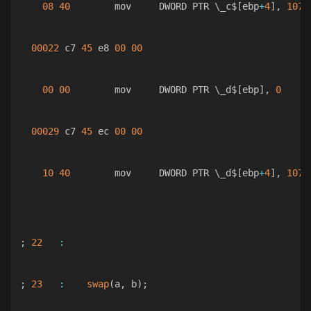
08
40
        mov     DWORD PTR \_c$
[
ebp
+
4
]
,
1074
00022
 c7 
45
 e8 
00
00
00
00
        mov     DWORD PTR \_d$
[
ebp
]
,
0
00029
 c7 
45
 ec 
00
00
10
40
        mov     DWORD PTR \_d$
[
ebp
+
4
]
,
1074
;
22
:
;
23
:
swap
(
a
,
 b
)
;