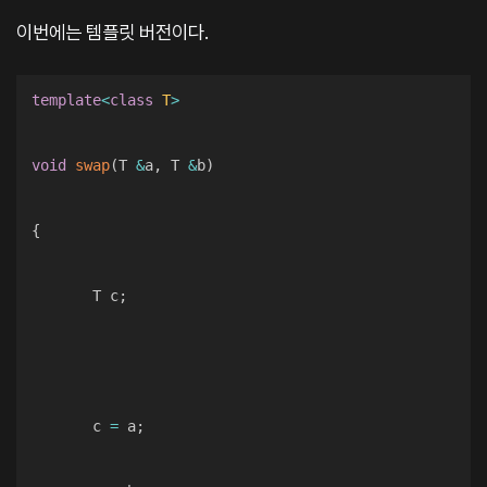
이번에는 템플릿 버전이다.
template
<
class
T
>
void
swap
(
T 
&
a
,
 T 
&
b
)
{
       T c
;
       c 
=
 a
;