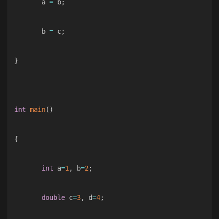
       a 
=
 b
;
       b 
=
 c
;
}
int
main
(
)
{
int
 a
=
1
,
 b
=
2
;
double
 c
=
3
,
 d
=
4
;