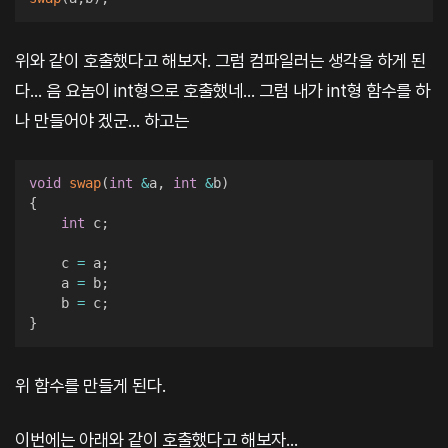
위와 같이 호출했다고 해보자. 그럼 컴파일러는 생각을 하게 된
다... 음 요놈이 int형으로 호출했네... 그럼 내가 int형 함수를 하
나 만들어야 겠군... 하고는
void
swap
(
int
&
a
,
int
&
b
)
{
int
 c
;
    c 
=
 a
;
    a 
=
 b
;
    b 
=
 c
;
}
위 함수를 만들게 된다.
이번에는 아래와 같이 호출했다고 해보자...