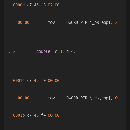
0000
d c7 
45
 f8 
02
00
00
00
        mov     DWORD PTR \_b$
[
ebp
]
,
2
;
21
:
double
  c
=
3
,
 d
=
4
;
00014
 c7 
45
 f0 
00
00
00
00
        mov     DWORD PTR \_c$
[
ebp
]
,
0
0001
b c7 
45
 f4 
00
00