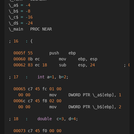
\_a$ 
=
-
4
\_b$ 
=
-
8
\_c$ 
=
-
16
\_d$ 
=
-
24
\_main   PROC NEAR  

;
16
:
{
0005f
55
       push    ebp  

00060
8
b ec        mov     ebp
,
 esp  

00062
83
 ec 
18
     sub     esp
,
24
;
00
;
17
:
int
 a
=
1
,
 b
=
2
;
00065
 c7 
45
 fc 
01
00
00
00
        mov     DWORD PTR \_a$
[
ebp
]
,
1
0006
c c7 
45
 f8 
02
00
00
00
        mov     DWORD PTR \_b$
[
ebp
]
,
2
;
18
:
double
  c
=
3
,
 d
=
4
;
00073
 c7 
45
 f0 
00
00