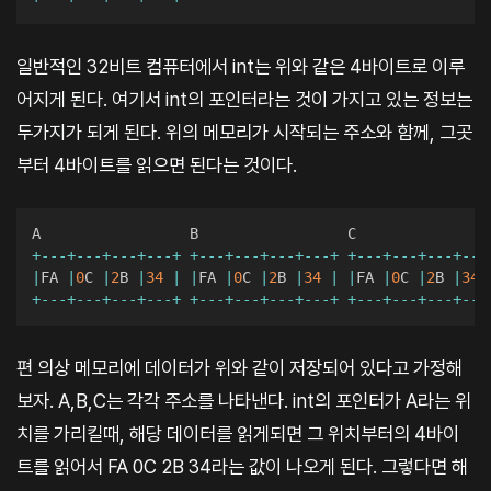
일반적인 32비트 컴퓨터에서 int는 위와 같은 4바이트로 이루
어지게 된다. 여기서 int의 포인터라는 것이 가지고 있는 정보는
두가지가 되게 된다. 위의 메모리가 시작되는 주소와 함께, 그곳
부터 4바이트를 읽으면 된다는 것이다.
+
--
-
+
--
-
+
--
-
+
--
-
+
+
--
-
+
--
-
+
--
-
+
--
-
+
+
--
-
+
--
-
+
--
-
+
--
-
|
FA 
|
0
C 
|
2
B 
|
34
|
|
FA 
|
0
C 
|
2
B 
|
34
|
|
FA 
|
0
C 
|
2
B 
|
34
+
--
-
+
--
-
+
--
-
+
--
-
+
+
--
-
+
--
-
+
--
-
+
--
-
+
+
--
-
+
--
-
+
--
-
+
--
-
편 의상 메모리에 데이터가 위와 같이 저장되어 있다고 가정해
보자. A,B,C는 각각 주소를 나타낸다. int의 포인터가 A라는 위
치를 가리킬때, 해당 데이터를 읽게되면 그 위치부터의 4바이
트를 읽어서 FA 0C 2B 34라는 값이 나오게 된다. 그렇다면 해