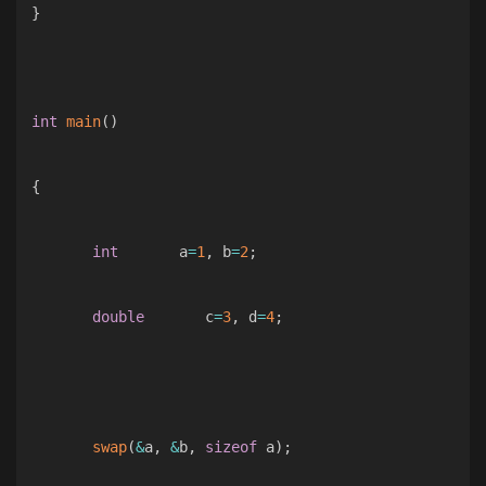
}
int
main
(
)
{
int
       a
=
1
,
 b
=
2
;
double
       c
=
3
,
 d
=
4
;
swap
(
&
a
,
&
b
,
sizeof
 a
)
;