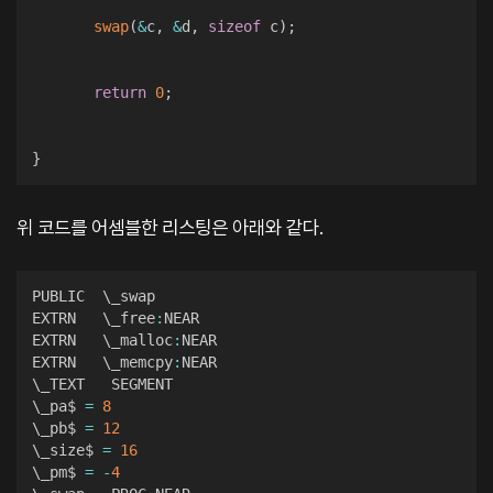
swap
(
&
c
,
&
d
,
sizeof
 c
)
;
return
0
;
}
위 코드를 어셈블한 리스팅은 아래와 같다.
PUBLIC  \_swap  

EXTRN   \_free
:
NEAR  

EXTRN   \_malloc
:
NEAR  

EXTRN   \_memcpy
:
NEAR  

\_TEXT   SEGMENT  

\_pa$ 
=
8
\_pb$ 
=
12
\_size$ 
=
16
\_pm$ 
=
-
4