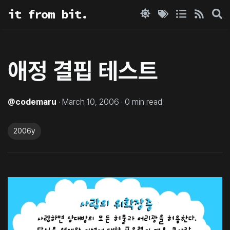
it from bit.
애정 결핍 테스트
@
codemaru
·
March 10, 2006
·
0
min read
2006y