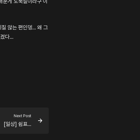
^ 배운게 도둑질이라구 이
 않는 편인뎅... 왜 그
다...
Next Post
[일상] 쉼표...