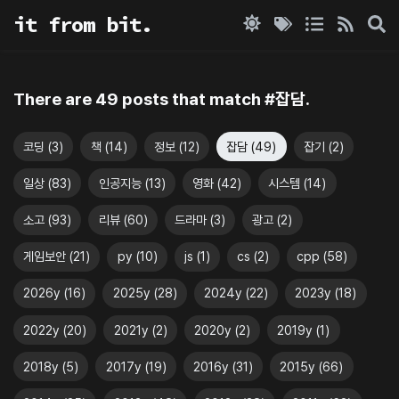
it from bit.
There are
49
post
s
that match #
잡담
.
코딩
(
3
)
책
(
14
)
정보
(
12
)
잡담
(
49
)
잡기
(
2
)
일상
(
83
)
인공지능
(
13
)
영화
(
42
)
시스템
(
14
)
소고
(
93
)
리뷰
(
60
)
드라마
(
3
)
광고
(
2
)
게임보안
(
21
)
py
(
10
)
js
(
1
)
cs
(
2
)
cpp
(
58
)
2026y
(
16
)
2025y
(
28
)
2024y
(
22
)
2023y
(
18
)
2022y
(
20
)
2021y
(
2
)
2020y
(
2
)
2019y
(
1
)
2018y
(
5
)
2017y
(
19
)
2016y
(
31
)
2015y
(
66
)