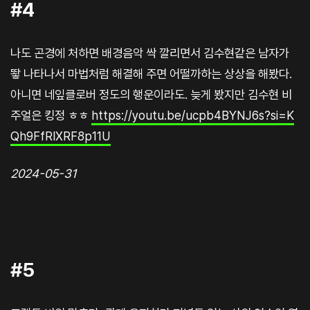
#4
나도 곤경에 처하면 배경음악 싹 깔리면서 김수현같은 남자가
뙇 나타나서 마법처럼 해결해 주면 어떨까하는 상상을 해봤다.
아니면 네잎클로버 정도의 행운이라도. 늦게 봤지만 김수현 비
주얼은 킹정 ㅎㅎ
https://youtu.be/ucpb4BYNJ6s?si=K
Qh9FfRlXRF8p11U
2024-05-31
#5