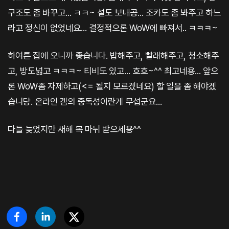
구조도 좀 바꾸고... ㅋㅋ~ 설도 보내공... 조카도 좀 봐주고 하느
라고 정신이 없었네요... 결정적으론 WoW에 빠져서.. ㅋㅋㅋ~
하여튼 집에 오니까 좋습니다. 밥해주고, 빨래해주고, 청소해주
고, 방도넓고 ㅋㅋㅋ~ 티비도 있고... 흐흐~^^ 최고네용... 앞으
론 WoW좀 자제하고(<= 될지 모르겠네요) 할 일을 좀 해야겠
습니당. 온라인 겜의 중독성이란게 무섭군요...
다들 늦었지만 새해 복 마뉘 받으세용^^