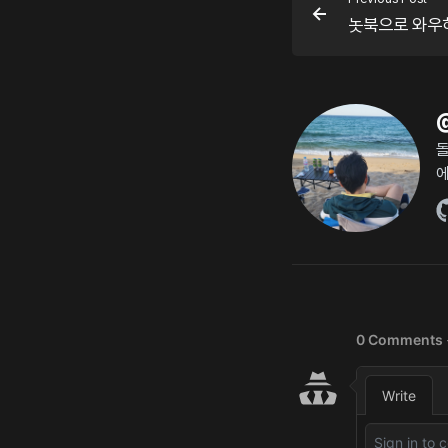
놋북으로 와우하
돌
에