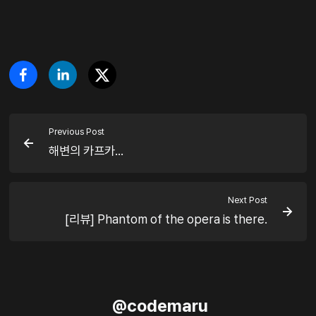
Previous Post
해변의 카프카...
Next Post
[리뷰] Phantom of the opera is there.
@
codemaru