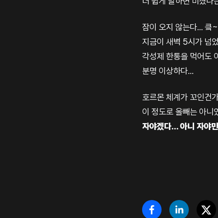
더 쉽게 말하면 미쳤다는
잠이 오지 않는다... 킄~
지금이 새벽 5시가 넘었
각성제 한통을 먹어도 이
분명 이상하다...
호르몬 체계가 꼬인건가?
이 정도로 올빼는 아니였
자야겠다... 아니 자야만