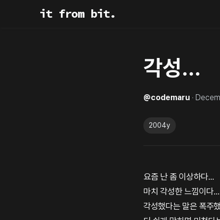
it from bit.
각성...
@
codemaru
·
Decemb
2004y
요즘 난 좀 이상하다...
마치 각성한 느낌이다...
각성했다는 말은 폭주했다