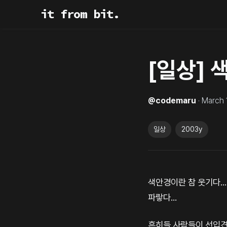
it from bit.
[일상] 색
@
codemaru
·
March 
일상
2003y
색안경이란 참 웃기다..
파랗다...
흔히들 사람들이 선입견에